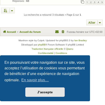
Réponses :
63
1
2
3
4
5
La recherche a retourné 3 résultats • Page
1
sur
1
Aller
Accueil
Accueil du forum
Fuseau horaire sur
UTC+02:00
Maxthon style by Culprit. Updated for phpBB3.3 by
Ian Bradley
Développé par
phpBB
® Forum Software © phpBB Limited
Traduction française officielle
©
Qiaeru
Confidentialité
|
Conditions
En poursuivant votre navigation sur ce site, vous
acceptez l’utilisation de cookies vous permettant
de bénéficier d’une expérience de navigation
optimale.
En savoir plus…
J’accepte