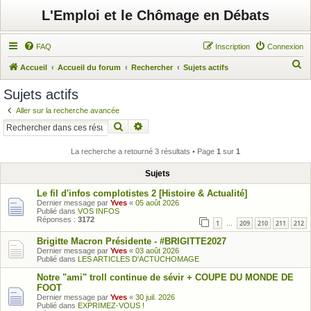
L'Emploi et le Chômage en Débats
FAQ
Inscription
Connexion
R
Accueil
Accueil du forum
Rechercher
Sujets actifs
e
Sujets actifs
c
Aller sur la recherche avancée
h
Rechercher
Recherche avancée
e
r
La recherche a retourné 3 résultats • Page
1
sur
1
c
Sujets
h
Le fil d'infos complotistes 2 [Histoire & Actualité]
e
Dernier message par
Yves
«
05 août 2026
Publié dans
VOS INFOS
r
Réponses :
3172
1
209
210
211
212
…
Brigitte Macron Présidente - #BRIGITTE2027
Dernier message par
Yves
«
03 août 2026
Publié dans
LES ARTICLES D'ACTUCHOMAGE
Notre "ami" troll continue de sévir + COUPE DU MONDE DE
FOOT
Dernier message par
Yves
«
30 juil. 2026
Publié dans
EXPRIMEZ-VOUS !