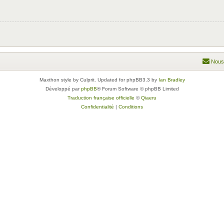
Nous
Maxthon style by Culprit. Updated for phpBB3.3 by
Ian Bradley
Développé par
phpBB
® Forum Software © phpBB Limited
Traduction française officielle
©
Qiaeru
Confidentialité
|
Conditions