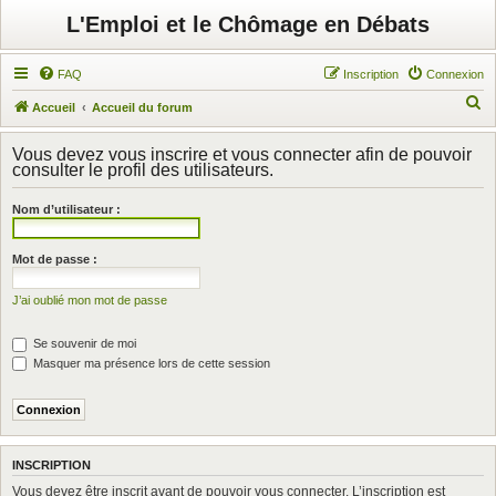
L'Emploi et le Chômage en Débats
FAQ
Inscription
Connexion
R
Accueil
Accueil du forum
e
Vous devez vous inscrire et vous connecter afin de pouvoir
c
consulter le profil des utilisateurs.
h
Nom d’utilisateur :
e
r
Mot de passe :
c
h
J’ai oublié mon mot de passe
e
Se souvenir de moi
r
Masquer ma présence lors de cette session
INSCRIPTION
Vous devez être inscrit avant de pouvoir vous connecter. L’inscription est