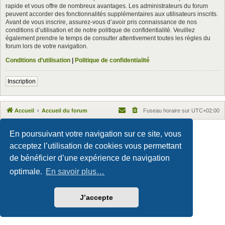
rapide et vous offre de nombreux avantages. Les administrateurs du forum
peuvent accorder des fonctionnalités supplémentaires aux utilisateurs inscrits.
Avant de vous inscrire, assurez-vous d’avoir pris connaissance de nos
conditions d’utilisation et de notre politique de confidentialité. Veuillez
également prendre le temps de consulter attentivement toutes les règles du
forum lors de votre navigation.
Conditions d’utilisation
|
Politique de confidentialité
Inscription
Accueil
Accueil du forum
Fuseau horaire sur
UTC+02:00
Maxthon style by Culprit. Updated for phpBB3.3 by
Ian Bradley
En poursuivant votre navigation sur ce site, vous
Développé par
phpBB
® Forum Software © phpBB Limited
acceptez l’utilisation de cookies vous permettant
Traduction française officielle
©
Qiaeru
Confidentialité
|
Conditions
de bénéficier d’une expérience de navigation
optimale.
En savoir plus…
J’accepte