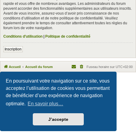
rapide et vous offre de nombreux avantages. Les administrateurs du forum
peuvent accorder des fonctionnalités supplémentaires aux utilisateurs inscrits.
Avant de vous inscrire, assurez-vous d’avoir pris connaissance de nos
conditions d’utilisation et de notre politique de confidentialité. Veuillez
également prendre le temps de consulter attentivement toutes les règles du
forum lors de votre navigation.
Conditions d’utilisation
|
Politique de confidentialité
Inscription
Accueil
Accueil du forum
Fuseau horaire sur
UTC+02:00
Maxthon style by Culprit. Updated for phpBB3.3 by
Ian Bradley
En poursuivant votre navigation sur ce site, vous
Développé par
phpBB
® Forum Software © phpBB Limited
acceptez l’utilisation de cookies vous permettant
Traduction française officielle
©
Qiaeru
Confidentialité
|
Conditions
de bénéficier d’une expérience de navigation
optimale.
En savoir plus…
J’accepte