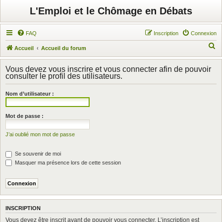
L'Emploi et le Chômage en Débats
FAQ
Inscription
Connexion
R
Accueil
Accueil du forum
e
Vous devez vous inscrire et vous connecter afin de pouvoir
c
consulter le profil des utilisateurs.
h
Nom d’utilisateur :
e
r
Mot de passe :
c
h
J’ai oublié mon mot de passe
e
Se souvenir de moi
r
Masquer ma présence lors de cette session
INSCRIPTION
Vous devez être inscrit avant de pouvoir vous connecter. L’inscription est