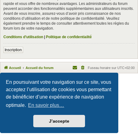
rapide et vous offre de nombreux avantages. Les administrateurs du forum
peuvent accorder des fonctionnalités supplémentaires aux utilisateurs inscrits.
Avant de vous inscrire, assurez-vous d’avoir pris connaissance de nos
conditions d’utilisation et de notre politique de confidentialité. Veuillez
également prendre le temps de consulter attentivement toutes les règles du
forum lors de votre navigation.
Conditions d’utilisation
|
Politique de confidentialité
Inscription
Accueil
Accueil du forum
Fuseau horaire sur
UTC+02:00
Maxthon style by Culprit. Updated for phpBB3.3 by
Ian Bradley
En poursuivant votre navigation sur ce site, vous
Développé par
phpBB
® Forum Software © phpBB Limited
acceptez l’utilisation de cookies vous permettant
Traduction française officielle
©
Qiaeru
Confidentialité
|
Conditions
de bénéficier d’une expérience de navigation
optimale.
En savoir plus…
J’accepte