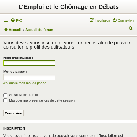
L'Emploi et le Chômage en Débats
FAQ
Inscription
Connexion
R
Accueil
Accueil du forum
e
Vous devez vous inscrire et vous connecter afin de pouvoir
c
consulter le profil des utilisateurs.
h
Nom d’utilisateur :
e
r
Mot de passe :
c
h
J’ai oublié mon mot de passe
e
Se souvenir de moi
r
Masquer ma présence lors de cette session
INSCRIPTION
Vous devez être inscrit avant de pouvoir vous connecter. L’inscription est