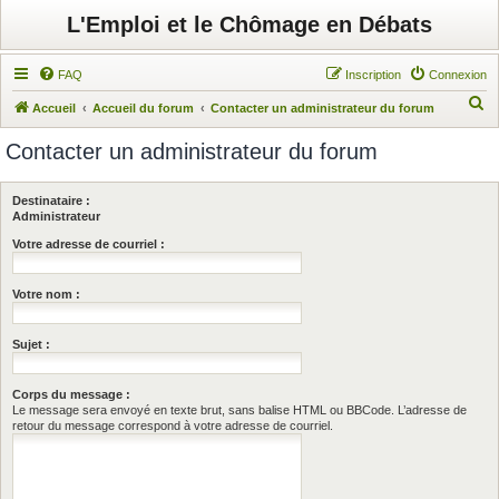
L'Emploi et le Chômage en Débats
FAQ
Inscription
Connexion
R
Accueil
Accueil du forum
Contacter un administrateur du forum
e
Contacter un administrateur du forum
c
h
Destinataire :
e
Administrateur
r
Votre adresse de courriel :
c
Votre nom :
h
e
Sujet :
r
Corps du message :
Le message sera envoyé en texte brut, sans balise HTML ou BBCode. L’adresse de
retour du message correspond à votre adresse de courriel.