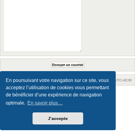
En poursuivant votre navigation sur ce site, vous
Accueil
Accueil du forum
Fuseau horaire sur
UTC+02:00
acceptez l’utilisation de cookies vous permettant
Maxthon style by Culprit. Updated for phpBB3.3 by
Ian Bradley
de bénéficier d’une expérience de navigation
Développé par
phpBB
® Forum Software © phpBB Limited
Traduction française officielle
©
Qiaeru
optimale.
En savoir plus…
Confidentialité
|
Conditions
J’accepte