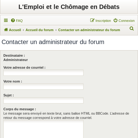
L'Emploi et le Chômage en Débats
FAQ
Inscription
Connexion
R
Accueil
Accueil du forum
Contacter un administrateur du forum
e
Contacter un administrateur du forum
c
h
Destinataire :
e
Administrateur
r
Votre adresse de courriel :
c
Votre nom :
h
e
Sujet :
r
Corps du message :
Le message sera envoyé en texte brut, sans balise HTML ou BBCode. L’adresse de
retour du message correspond à votre adresse de courriel.