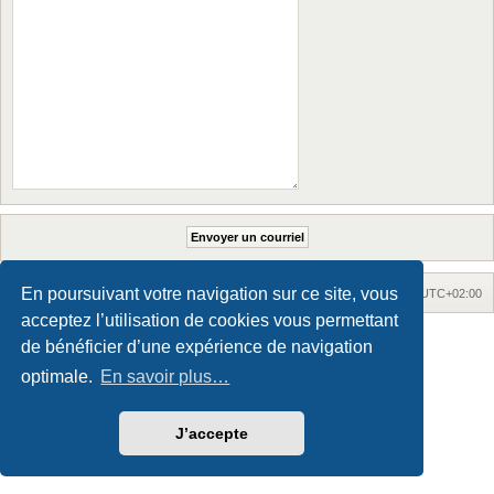
En poursuivant votre navigation sur ce site, vous
Accueil
Accueil du forum
Fuseau horaire sur
UTC+02:00
acceptez l’utilisation de cookies vous permettant
Maxthon style by Culprit. Updated for phpBB3.3 by
Ian Bradley
de bénéficier d’une expérience de navigation
Développé par
phpBB
® Forum Software © phpBB Limited
Traduction française officielle
©
Qiaeru
optimale.
En savoir plus…
Confidentialité
|
Conditions
J’accepte