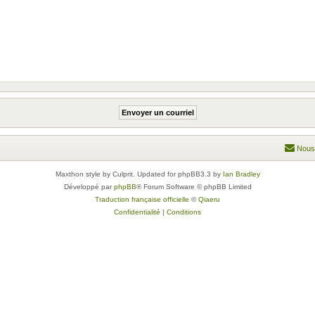
Nous
Maxthon style by Culprit. Updated for phpBB3.3 by
Ian Bradley
Développé par
phpBB
® Forum Software © phpBB Limited
Traduction française officielle
©
Qiaeru
Confidentialité
|
Conditions