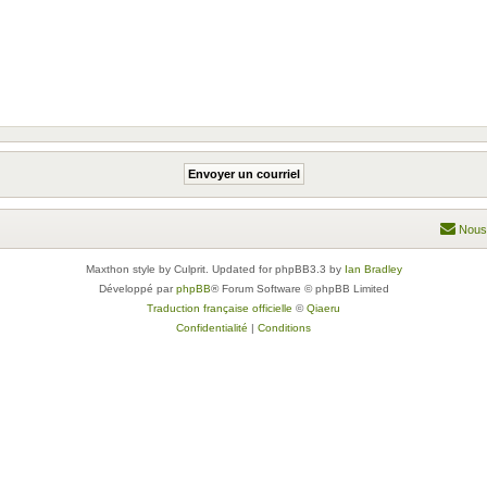
Nous
Maxthon style by Culprit. Updated for phpBB3.3 by
Ian Bradley
Développé par
phpBB
® Forum Software © phpBB Limited
Traduction française officielle
©
Qiaeru
Confidentialité
|
Conditions