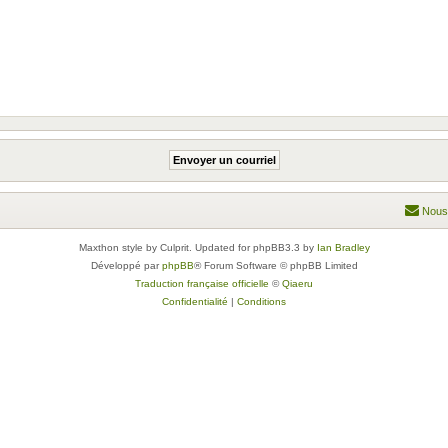
Nous
Maxthon style by Culprit. Updated for phpBB3.3 by
Ian Bradley
Développé par
phpBB
® Forum Software © phpBB Limited
Traduction française officielle
©
Qiaeru
Confidentialité
|
Conditions