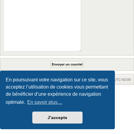
En poursuivant votre navigation sur ce site, vous
Accueil
Accueil du forum
Fuseau horaire sur
UTC+02:00
acceptez l’utilisation de cookies vous permettant
Maxthon style by Culprit. Updated for phpBB3.3 by
Ian Bradley
de bénéficier d’une expérience de navigation
Développé par
phpBB
® Forum Software © phpBB Limited
Traduction française officielle
©
Qiaeru
optimale.
En savoir plus…
Confidentialité
|
Conditions
J’accepte