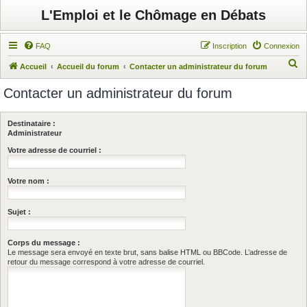
L'Emploi et le Chômage en Débats
FAQ
Inscription
Connexion
R
Accueil
Accueil du forum
Contacter un administrateur du forum
e
Contacter un administrateur du forum
c
h
Destinataire :
e
Administrateur
r
Votre adresse de courriel :
c
Votre nom :
h
e
Sujet :
r
Corps du message :
Le message sera envoyé en texte brut, sans balise HTML ou BBCode. L’adresse de
retour du message correspond à votre adresse de courriel.