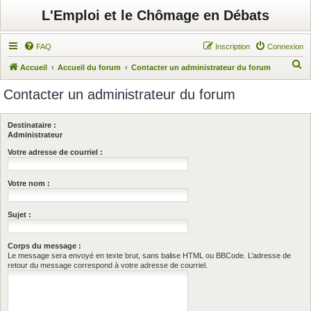
L'Emploi et le Chômage en Débats
FAQ
Inscription
Connexion
R
Accueil
Accueil du forum
Contacter un administrateur du forum
e
Contacter un administrateur du forum
c
h
Destinataire :
e
Administrateur
r
Votre adresse de courriel :
c
Votre nom :
h
e
Sujet :
r
Corps du message :
Le message sera envoyé en texte brut, sans balise HTML ou BBCode. L’adresse de
retour du message correspond à votre adresse de courriel.