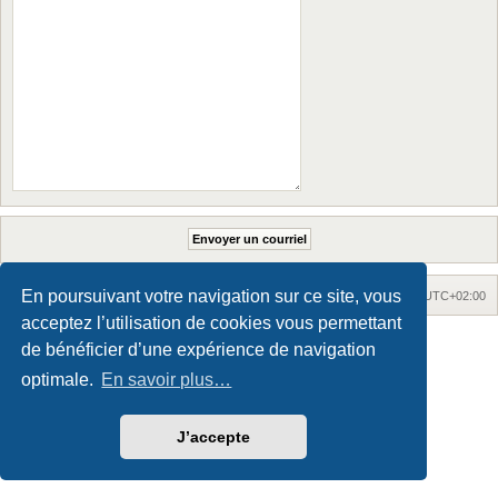
En poursuivant votre navigation sur ce site, vous
Accueil
Accueil du forum
Fuseau horaire sur
UTC+02:00
acceptez l’utilisation de cookies vous permettant
Maxthon style by Culprit. Updated for phpBB3.3 by
Ian Bradley
de bénéficier d’une expérience de navigation
Développé par
phpBB
® Forum Software © phpBB Limited
Traduction française officielle
©
Qiaeru
optimale.
En savoir plus…
Confidentialité
|
Conditions
J’accepte