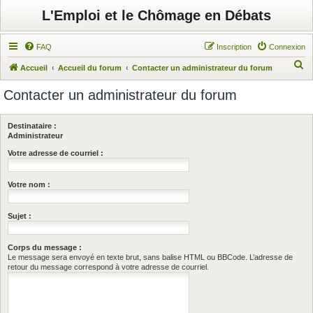
L'Emploi et le Chômage en Débats
FAQ
Inscription
Connexion
R
Accueil
Accueil du forum
Contacter un administrateur du forum
e
Contacter un administrateur du forum
c
h
Destinataire :
e
Administrateur
r
Votre adresse de courriel :
c
Votre nom :
h
e
Sujet :
r
Corps du message :
Le message sera envoyé en texte brut, sans balise HTML ou BBCode. L’adresse de
retour du message correspond à votre adresse de courriel.