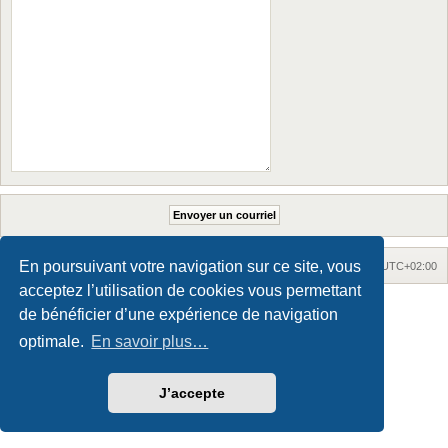
En poursuivant votre navigation sur ce site, vous
Accueil
Accueil du forum
Fuseau horaire sur
UTC+02:00
acceptez l’utilisation de cookies vous permettant
Maxthon style by Culprit. Updated for phpBB3.3 by
Ian Bradley
de bénéficier d’une expérience de navigation
Développé par
phpBB
® Forum Software © phpBB Limited
Traduction française officielle
©
Qiaeru
optimale.
En savoir plus…
Confidentialité
|
Conditions
J’accepte