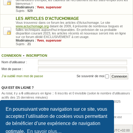
demandeurs d'emploi, les cabinets de recrutement ou les sites-emploi sont les
bienvenus !
Modérateurs :
Yves
,
superuser
Sujets :
929
LES ARTICLES D'ACTUCHOMAGE
Vous trouverez dans ce forum les articles d'Actuchomage. Le site
www.actuchomage.org
datant de 2009, il présente de nombreux bogues et
failles techniques aujourd'hui irréparables. En prévision de sa probable
disparition courant 2023, les articles récents et nouveaux seront mis en ligne
sur ce forum dédié EXCLUSIVEMENT à cet usage.
Modérateurs :
Yves
,
superuser
Sujets :
21
CONNEXION
•
INSCRIPTION
Nom d’utilisateur :
Mot de passe :
J’ai oublié mon mot de passe
Se souvenir de moi
QUI EST EN LIGNE ?
Au total, il y a
6
utilisateurs en ligne :: 6 inscrits et 0 invisible (selon le nombre d’utilisateurs
actifs des 15 dernières minutes)
Le nombre maximal d’utilisateurs en ligne simultanément a été de
12
le 13 mai 2025
En poursuivant votre navigation sur ce site, vous
STATISTIQUES
acceptez l’utilisation de cookies vous permettant
205044
messages •
15420
sujets •
792
membres • Notre membre le plus récent est
Soleil1980
de bénéficier d’une expérience de navigation
Accueil
Accueil du forum
Fuseau horaire sur
UTC+02:00
optimale.
En savoir plus…