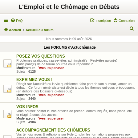
L'Emploi et le Chômage en Débats
FAQ
Inscription
Connexion
R
Accueil
Accueil du forum
e
Nous sommes le 09 août 2026
c
Les FORUMS d'Actuchômage
h
POSEZ VOS QUESTIONS
e
Problèmes pratiques, casse-têtes administratifs : Peut-être qu'un(e)
participant(e) de ce forum pourrait vous répondre ?
r
Modérateurs :
Yves
,
superuser
Sujets :
6125
c
EXPRIMEZ-VOUS !
h
Réagir sur l'actualité ou la vie quotidienne, faire part de son humeur, lancer un
débat... Ce forum généraliste est dédié à tous les thèmes qui vous préoccupent
e
(en dehors des Dossiers ci-dessous).
Modérateurs :
Yves
,
superuser
r
Sujets :
3440
VOS INFOS
Vous pouvez poster ici vos articles de presse, communiqués, bons plans, etc...
et réagir à ceux des autres.
Modérateurs :
Yves
,
superuser
Sujets :
4904
ACCOMPAGNEMENT DES CHÔMEURS
Vos témoignages & réflexions sur Pôle Emploi, les formations proposées aux