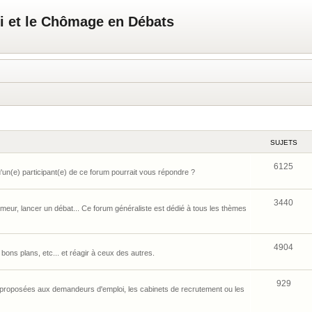
i et le Chômage en Débats
SUJETS
6125
u'un(e) participant(e) de ce forum pourrait vous répondre ?
3440
 humeur, lancer un débat... Ce forum généraliste est dédié à tous les thèmes
4904
ons plans, etc... et réagir à ceux des autres.
929
s proposées aux demandeurs d'emploi, les cabinets de recrutement ou les