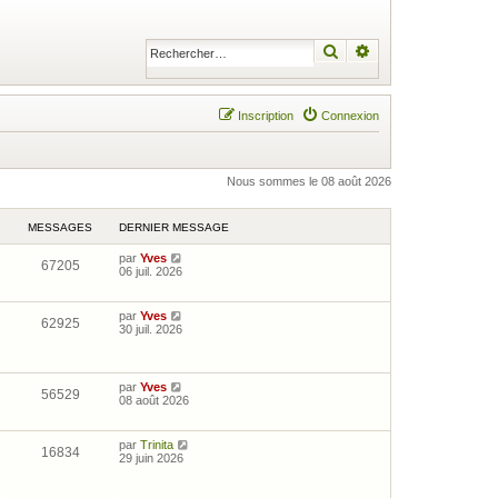
Rechercher
Recherche avancé
Inscription
Connexion
Nous sommes le 08 août 2026
MESSAGES
DERNIER MESSAGE
par
Yves
C
67205
06 juil. 2026
o
n
s
u
par
Yves
C
62925
l
30 juil. 2026
o
t
n
e
s
r
u
l
l
par
Yves
C
e
56529
t
08 août 2026
o
d
e
n
e
r
s
r
l
u
par
Trinita
n
C
e
16834
l
29 juin 2026
i
o
d
t
e
n
e
e
r
s
r
r
m
u