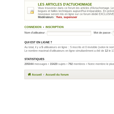
LES ARTICLES D'ACTUCHOMAGE
Vous trouverez dans ce forum les articles d'Actuchomage. Le
bogues et failles techniques aujourd'hui irréparables. En prévi
nouveaux seront mis en ligne sur ce forum dédié EXCLUSIV
Modérateurs :
Yves
,
superuser
CONNEXION
•
INSCRIPTION
Nom d’utilisateur :
Mot de passe :
QUI EST EN LIGNE ?
Au total, il y a
5
utilisateurs en ligne :: 5 inscrits et 0 invisible (selon le 
Le nombre maximal d’utilisateurs en ligne simultanément a été de
12
le 1
STATISTIQUES
205044
messages •
15420
sujets •
792
membres • Notre membre le plus
Accueil
Accueil du forum