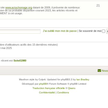
21
 site
www.actuchomage.org
datant de 2009, il présente de nombreux
sion de sa probable disparition courant 2023, les articles récents et
EMENT à cet usage.
J’ai oublié mon mot de passe
|
Se souvenir de moi
nombre d’utilisateurs actifs des 15 dernières minutes)
3 mai 2025
 récent est
Soleil1980
Nous
Maxthon style by Culprit. Updated for phpBB3.3 by
Ian Bradley
Développé par
phpBB
® Forum Software © phpBB Limited
Traduction française officielle
©
Qiaeru
Confidentialité
|
Conditions