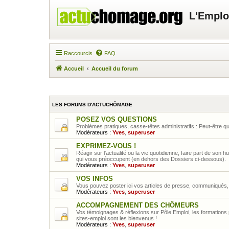
L'Emplo
Raccourcis
FAQ
Accueil
Accueil du forum
LES FORUMS D'ACTUCHÔMAGE
POSEZ VOS QUESTIONS
Problèmes pratiques, casse-têtes administratifs : Peut-être q
Modérateurs :
Yves
,
superuser
EXPRIMEZ-VOUS !
Réagir sur l'actualité ou la vie quotidienne, faire part de son
qui vous préoccupent (en dehors des Dossiers ci-dessous).
Modérateurs :
Yves
,
superuser
VOS INFOS
Vous pouvez poster ici vos articles de presse, communiqués, b
Modérateurs :
Yves
,
superuser
ACCOMPAGNEMENT DES CHÔMEURS
Vos témoignages & réflexions sur Pôle Emploi, les formation
sites-emploi sont les bienvenus !
Modérateurs :
Yves
,
superuser