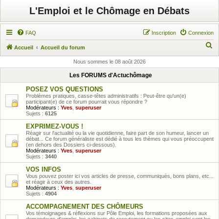
L'Emploi et le Chômage en Débats
FAQ
Inscription
Connexion
R
Accueil
Accueil du forum
e
Nous sommes le 08 août 2026
c
Les FORUMS d'Actuchômage
h
POSEZ VOS QUESTIONS
e
Problèmes pratiques, casse-têtes administratifs : Peut-être qu'un(e)
participant(e) de ce forum pourrait vous répondre ?
r
Modérateurs :
Yves
,
superuser
Sujets :
6125
c
EXPRIMEZ-VOUS !
h
Réagir sur l'actualité ou la vie quotidienne, faire part de son humeur, lancer un
débat... Ce forum généraliste est dédié à tous les thèmes qui vous préoccupent
e
(en dehors des Dossiers ci-dessous).
Modérateurs :
Yves
,
superuser
r
Sujets :
3440
VOS INFOS
Vous pouvez poster ici vos articles de presse, communiqués, bons plans, etc...
et réagir à ceux des autres.
Modérateurs :
Yves
,
superuser
Sujets :
4904
ACCOMPAGNEMENT DES CHÔMEURS
Vos témoignages & réflexions sur Pôle Emploi, les formations proposées aux