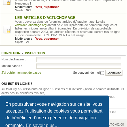
demandeurs d'emploi, les cabinets de recrutement ou les sites-emploi sont les
bienvenus !
Modérateurs :
Yves
,
superuser
Sujets :
929
LES ARTICLES D'ACTUCHOMAGE
Vous trouverez dans ce forum les articles d'Actuchomage. Le site
www.actuchomage.org
datant de 2009, il présente de nombreux bogues et
failles techniques aujourd'hui irréparables. En prévision de sa probable
disparition courant 2023, les articles récents et nouveaux seront mis en ligne
sur ce forum dédié EXCLUSIVEMENT à cet usage.
Modérateurs :
Yves
,
superuser
Sujets :
21
CONNEXION
•
INSCRIPTION
Nom d’utilisateur :
Mot de passe :
J’ai oublié mon mot de passe
Se souvenir de moi
QUI EST EN LIGNE ?
Au total, il y a
5
utilisateurs en ligne :: 5 inscrits et 0 invisible (selon le nombre d’utilisateurs
actifs des 15 dernières minutes)
Le nombre maximal d’utilisateurs en ligne simultanément a été de
12
le 13 mai 2025
En poursuivant votre navigation sur ce site, vous
STATISTIQUES
acceptez l’utilisation de cookies vous permettant
205043
messages •
15420
sujets •
792
membres • Notre membre le plus récent est
Soleil1980
de bénéficier d’une expérience de navigation
Accueil
Accueil du forum
Fuseau horaire sur
UTC+02:00
optimale.
En savoir plus…