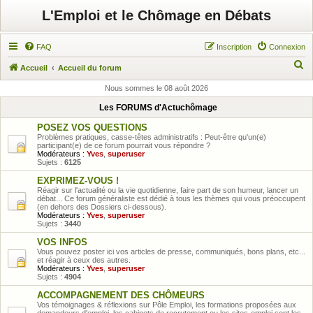
L'Emploi et le Chômage en Débats
FAQ
Inscription
Connexion
R
Accueil
Accueil du forum
e
Nous sommes le 08 août 2026
c
Les FORUMS d'Actuchômage
h
POSEZ VOS QUESTIONS
e
Problèmes pratiques, casse-têtes administratifs : Peut-être qu'un(e)
participant(e) de ce forum pourrait vous répondre ?
r
Modérateurs :
Yves
,
superuser
Sujets :
6125
c
EXPRIMEZ-VOUS !
h
Réagir sur l'actualité ou la vie quotidienne, faire part de son humeur, lancer un
débat... Ce forum généraliste est dédié à tous les thèmes qui vous préoccupent
e
(en dehors des Dossiers ci-dessous).
Modérateurs :
Yves
,
superuser
r
Sujets :
3440
VOS INFOS
Vous pouvez poster ici vos articles de presse, communiqués, bons plans, etc...
et réagir à ceux des autres.
Modérateurs :
Yves
,
superuser
Sujets :
4904
ACCOMPAGNEMENT DES CHÔMEURS
Vos témoignages & réflexions sur Pôle Emploi, les formations proposées aux