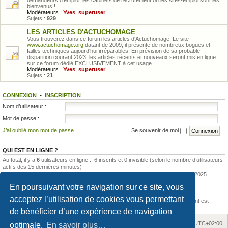
demandeurs d'emploi, les cabinets de recrutement ou les sites-emploi sont les
bienvenus !
Modérateurs :
Yves
,
superuser
Sujets :
929
LES ARTICLES D'ACTUCHOMAGE
Vous trouverez dans ce forum les articles d'Actuchomage. Le site
www.actuchomage.org
datant de 2009, il présente de nombreux bogues et
failles techniques aujourd'hui irréparables. En prévision de sa probable
disparition courant 2023, les articles récents et nouveaux seront mis en ligne
sur ce forum dédié EXCLUSIVEMENT à cet usage.
Modérateurs :
Yves
,
superuser
Sujets :
21
CONNEXION
•
INSCRIPTION
Nom d’utilisateur :
Mot de passe :
J’ai oublié mon mot de passe
Se souvenir de moi
QUI EST EN LIGNE ?
Au total, il y a
6
utilisateurs en ligne :: 6 inscrits et 0 invisible (selon le nombre d’utilisateurs
actifs des 15 dernières minutes)
Le nombre maximal d’utilisateurs en ligne simultanément a été de
12
le 13 mai 2025
En poursuivant votre navigation sur ce site, vous
STATISTIQUES
acceptez l’utilisation de cookies vous permettant
205044
messages •
15420
sujets •
792
membres • Notre membre le plus récent est
Soleil1980
de bénéficier d’une expérience de navigation
Accueil
Accueil du forum
Fuseau horaire sur
UTC+02:00
optimale.
En savoir plus…