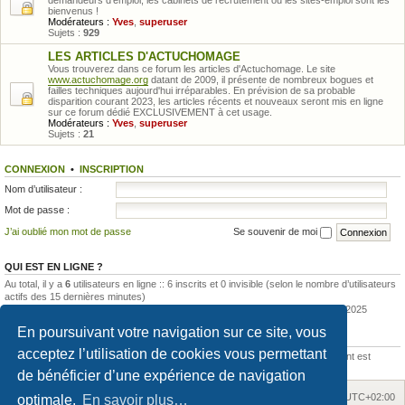
demandeurs d'emploi, les cabinets de recrutement ou les sites-emploi sont les
bienvenus !
Modérateurs :
Yves
,
superuser
Sujets :
929
LES ARTICLES D'ACTUCHOMAGE
Vous trouverez dans ce forum les articles d'Actuchomage. Le site
www.actuchomage.org
datant de 2009, il présente de nombreux bogues et
failles techniques aujourd'hui irréparables. En prévision de sa probable
disparition courant 2023, les articles récents et nouveaux seront mis en ligne
sur ce forum dédié EXCLUSIVEMENT à cet usage.
Modérateurs :
Yves
,
superuser
Sujets :
21
CONNEXION
•
INSCRIPTION
Nom d’utilisateur :
Mot de passe :
J’ai oublié mon mot de passe
Se souvenir de moi
QUI EST EN LIGNE ?
Au total, il y a
6
utilisateurs en ligne :: 6 inscrits et 0 invisible (selon le nombre d’utilisateurs
actifs des 15 dernières minutes)
Le nombre maximal d’utilisateurs en ligne simultanément a été de
12
le 13 mai 2025
En poursuivant votre navigation sur ce site, vous
STATISTIQUES
acceptez l’utilisation de cookies vous permettant
205042
messages •
15420
sujets •
792
membres • Notre membre le plus récent est
Soleil1980
de bénéficier d’une expérience de navigation
Accueil
Accueil du forum
Fuseau horaire sur
UTC+02:00
optimale.
En savoir plus…