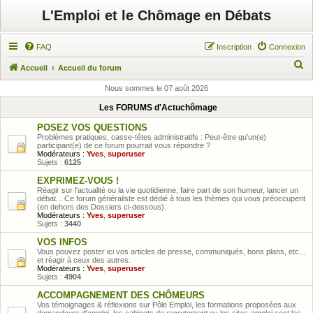
L'Emploi et le Chômage en Débats
FAQ
Inscription
Connexion
R
Accueil
Accueil du forum
e
Nous sommes le 07 août 2026
c
Les FORUMS d'Actuchômage
h
POSEZ VOS QUESTIONS
e
Problèmes pratiques, casse-têtes administratifs : Peut-être qu'un(e)
participant(e) de ce forum pourrait vous répondre ?
r
Modérateurs :
Yves
,
superuser
Sujets :
6125
c
EXPRIMEZ-VOUS !
h
Réagir sur l'actualité ou la vie quotidienne, faire part de son humeur, lancer un
débat... Ce forum généraliste est dédié à tous les thèmes qui vous préoccupent
e
(en dehors des Dossiers ci-dessous).
Modérateurs :
Yves
,
superuser
r
Sujets :
3440
VOS INFOS
Vous pouvez poster ici vos articles de presse, communiqués, bons plans, etc...
et réagir à ceux des autres.
Modérateurs :
Yves
,
superuser
Sujets :
4904
ACCOMPAGNEMENT DES CHÔMEURS
Vos témoignages & réflexions sur Pôle Emploi, les formations proposées aux