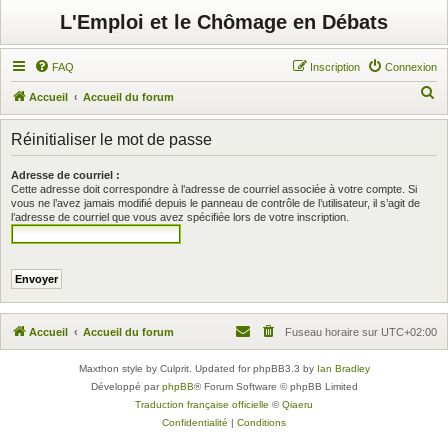
L'Emploi et le Chômage en Débats
FAQ
Inscription
Connexion
R
Accueil
Accueil du forum
e
Réinitialiser le mot de passe
c
h
Adresse de courriel :
Cette adresse doit correspondre à l’adresse de courriel associée à votre compte. Si
e
vous ne l’avez jamais modifié depuis le panneau de contrôle de l’utilisateur, il s’agit de
r
l’adresse de courriel que vous avez spécifiée lors de votre inscription.
c
h
e
r
Accueil
Accueil du forum
Fuseau horaire sur
UTC+02:00
Maxthon style by Culprit. Updated for phpBB3.3 by
Ian Bradley
Développé par
phpBB
® Forum Software © phpBB Limited
Traduction française officielle
©
Qiaeru
Confidentialité
|
Conditions