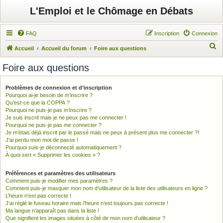
L'Emploi et le Chômage en Débats
FAQ
Inscription
Connexion
R
Accueil
Accueil du forum
Foire aux questions
e
Foire aux questions
c
h
Problèmes de connexion et d’inscription
Pourquoi ai-je besoin de m’inscrire ?
e
Qu’est-ce que la COPPA ?
r
Pourquoi ne puis-je pas m’inscrire ?
Je suis inscrit mais je ne peux pas me connecter !
c
Pourquoi ne puis-je pas me connecter ?
h
Je m’étais déjà inscrit par le passé mais ne peux à présent plus me connecter ?!
J’ai perdu mon mot de passe !
e
Pourquoi suis-je déconnecté automatiquement ?
À quoi sert « Supprimer les cookies » ?
r
Préférences et paramètres des utilisateurs
Comment puis-je modifier mes paramètres ?
Comment puis-je masquer mon nom d’utilisateur de la liste des utilisateurs en ligne ?
L’heure n’est pas correcte !
J’ai réglé le fuseau horaire mais l’heure n’est toujours pas correcte !
Ma langue n’apparaît pas dans la liste !
Que signifient les images situées à côté de mon nom d’utilisateur ?