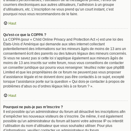
d’avatars personnalisés, l’utilisation de la messagerie privée, l’envoi de
courriers électroniques aux autres utilisateurs, l’adhésion à un groupe
d’utilisateurs, etc. L’inscription ne vous prend qu’un court instant, c’est
pourquoi nous vous recommandons de le faire.
Haut
Qu’est-ce que la COPPA ?
La COPPA (pour « Child Online Privacy and Protection Act ») est une loi des
États-Unis d’Amérique qui demande aux sites internet collectant
potentiellement des informations sur les mineurs âgés de moins de 13 ans un
consentement écrit des parents ou des tuteurs légaux des mineurs concernés.
Si vous ne savez pas si cette loi s’applique également aux mineurs âgés de
moins de 13 ans inscrits sur votre forum, nous vous conseillons de contacter
un conseiller juridique qui pourra vous renseigner. Veuillez noter que phpBB
Limited et que les propriétaires de ce forum ne peuvent pas vous proposer
d’assistance légale et ne doivent donc pas être contactés à ce sujet, excepté
lorsque l’assistance porte sur la question « Qui dois-je contacter à propos de
problèmes d’abus ou d’ordres légaux liés à ce forum ? ».
Haut
Pourquoi ne puis-je pas m’inscrire ?
Il est possible qu’un administrateur du forum ait désactivé les inscriptions afin
d’empêcher les nouveaux visiteurs de s’inscrire. De même, il est également
possible qu’un administrateur du forum ait banni votre adresse IP ou interdit
l’utilisation du nom d’utilisateur que vous souhaitez utiliser. Pour plus
d’informations, veuillez contacter un administrateur du forum.