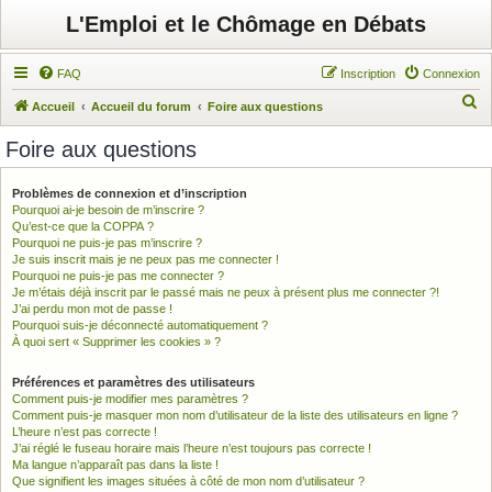
L'Emploi et le Chômage en Débats
FAQ
Inscription
Connexion
R
Accueil
Accueil du forum
Foire aux questions
e
Foire aux questions
c
h
Problèmes de connexion et d’inscription
Pourquoi ai-je besoin de m’inscrire ?
e
Qu’est-ce que la COPPA ?
r
Pourquoi ne puis-je pas m’inscrire ?
Je suis inscrit mais je ne peux pas me connecter !
c
Pourquoi ne puis-je pas me connecter ?
h
Je m’étais déjà inscrit par le passé mais ne peux à présent plus me connecter ?!
J’ai perdu mon mot de passe !
e
Pourquoi suis-je déconnecté automatiquement ?
À quoi sert « Supprimer les cookies » ?
r
Préférences et paramètres des utilisateurs
Comment puis-je modifier mes paramètres ?
Comment puis-je masquer mon nom d’utilisateur de la liste des utilisateurs en ligne ?
L’heure n’est pas correcte !
J’ai réglé le fuseau horaire mais l’heure n’est toujours pas correcte !
Ma langue n’apparaît pas dans la liste !
Que signifient les images situées à côté de mon nom d’utilisateur ?