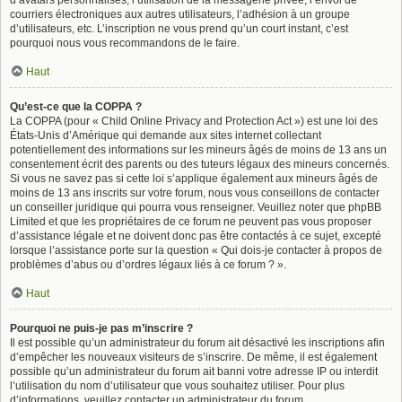
d’avatars personnalisés, l’utilisation de la messagerie privée, l’envoi de
courriers électroniques aux autres utilisateurs, l’adhésion à un groupe
d’utilisateurs, etc. L’inscription ne vous prend qu’un court instant, c’est
pourquoi nous vous recommandons de le faire.
Haut
Qu’est-ce que la COPPA ?
La COPPA (pour « Child Online Privacy and Protection Act ») est une loi des
États-Unis d’Amérique qui demande aux sites internet collectant
potentiellement des informations sur les mineurs âgés de moins de 13 ans un
consentement écrit des parents ou des tuteurs légaux des mineurs concernés.
Si vous ne savez pas si cette loi s’applique également aux mineurs âgés de
moins de 13 ans inscrits sur votre forum, nous vous conseillons de contacter
un conseiller juridique qui pourra vous renseigner. Veuillez noter que phpBB
Limited et que les propriétaires de ce forum ne peuvent pas vous proposer
d’assistance légale et ne doivent donc pas être contactés à ce sujet, excepté
lorsque l’assistance porte sur la question « Qui dois-je contacter à propos de
problèmes d’abus ou d’ordres légaux liés à ce forum ? ».
Haut
Pourquoi ne puis-je pas m’inscrire ?
Il est possible qu’un administrateur du forum ait désactivé les inscriptions afin
d’empêcher les nouveaux visiteurs de s’inscrire. De même, il est également
possible qu’un administrateur du forum ait banni votre adresse IP ou interdit
l’utilisation du nom d’utilisateur que vous souhaitez utiliser. Pour plus
d’informations, veuillez contacter un administrateur du forum.