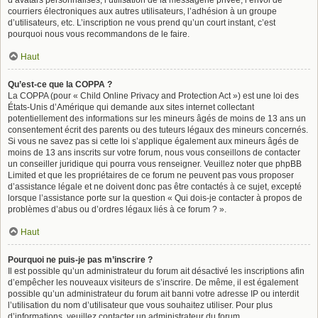
d’avatars personnalisés, l’utilisation de la messagerie privée, l’envoi de
courriers électroniques aux autres utilisateurs, l’adhésion à un groupe
d’utilisateurs, etc. L’inscription ne vous prend qu’un court instant, c’est
pourquoi nous vous recommandons de le faire.
Haut
Qu’est-ce que la COPPA ?
La COPPA (pour « Child Online Privacy and Protection Act ») est une loi des
États-Unis d’Amérique qui demande aux sites internet collectant
potentiellement des informations sur les mineurs âgés de moins de 13 ans un
consentement écrit des parents ou des tuteurs légaux des mineurs concernés.
Si vous ne savez pas si cette loi s’applique également aux mineurs âgés de
moins de 13 ans inscrits sur votre forum, nous vous conseillons de contacter
un conseiller juridique qui pourra vous renseigner. Veuillez noter que phpBB
Limited et que les propriétaires de ce forum ne peuvent pas vous proposer
d’assistance légale et ne doivent donc pas être contactés à ce sujet, excepté
lorsque l’assistance porte sur la question « Qui dois-je contacter à propos de
problèmes d’abus ou d’ordres légaux liés à ce forum ? ».
Haut
Pourquoi ne puis-je pas m’inscrire ?
Il est possible qu’un administrateur du forum ait désactivé les inscriptions afin
d’empêcher les nouveaux visiteurs de s’inscrire. De même, il est également
possible qu’un administrateur du forum ait banni votre adresse IP ou interdit
l’utilisation du nom d’utilisateur que vous souhaitez utiliser. Pour plus
d’informations, veuillez contacter un administrateur du forum.