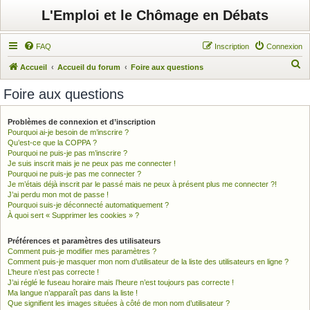
L'Emploi et le Chômage en Débats
FAQ
Inscription
Connexion
R
Accueil
Accueil du forum
Foire aux questions
e
Foire aux questions
c
h
Problèmes de connexion et d’inscription
Pourquoi ai-je besoin de m’inscrire ?
e
Qu’est-ce que la COPPA ?
r
Pourquoi ne puis-je pas m’inscrire ?
Je suis inscrit mais je ne peux pas me connecter !
c
Pourquoi ne puis-je pas me connecter ?
h
Je m’étais déjà inscrit par le passé mais ne peux à présent plus me connecter ?!
J’ai perdu mon mot de passe !
e
Pourquoi suis-je déconnecté automatiquement ?
À quoi sert « Supprimer les cookies » ?
r
Préférences et paramètres des utilisateurs
Comment puis-je modifier mes paramètres ?
Comment puis-je masquer mon nom d’utilisateur de la liste des utilisateurs en ligne ?
L’heure n’est pas correcte !
J’ai réglé le fuseau horaire mais l’heure n’est toujours pas correcte !
Ma langue n’apparaît pas dans la liste !
Que signifient les images situées à côté de mon nom d’utilisateur ?