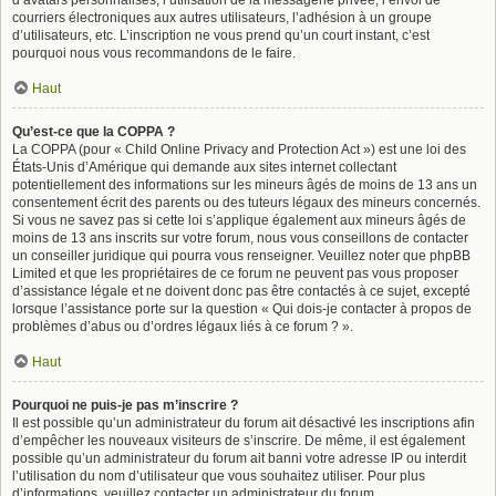
d’avatars personnalisés, l’utilisation de la messagerie privée, l’envoi de
courriers électroniques aux autres utilisateurs, l’adhésion à un groupe
d’utilisateurs, etc. L’inscription ne vous prend qu’un court instant, c’est
pourquoi nous vous recommandons de le faire.
Haut
Qu’est-ce que la COPPA ?
La COPPA (pour « Child Online Privacy and Protection Act ») est une loi des
États-Unis d’Amérique qui demande aux sites internet collectant
potentiellement des informations sur les mineurs âgés de moins de 13 ans un
consentement écrit des parents ou des tuteurs légaux des mineurs concernés.
Si vous ne savez pas si cette loi s’applique également aux mineurs âgés de
moins de 13 ans inscrits sur votre forum, nous vous conseillons de contacter
un conseiller juridique qui pourra vous renseigner. Veuillez noter que phpBB
Limited et que les propriétaires de ce forum ne peuvent pas vous proposer
d’assistance légale et ne doivent donc pas être contactés à ce sujet, excepté
lorsque l’assistance porte sur la question « Qui dois-je contacter à propos de
problèmes d’abus ou d’ordres légaux liés à ce forum ? ».
Haut
Pourquoi ne puis-je pas m’inscrire ?
Il est possible qu’un administrateur du forum ait désactivé les inscriptions afin
d’empêcher les nouveaux visiteurs de s’inscrire. De même, il est également
possible qu’un administrateur du forum ait banni votre adresse IP ou interdit
l’utilisation du nom d’utilisateur que vous souhaitez utiliser. Pour plus
d’informations, veuillez contacter un administrateur du forum.