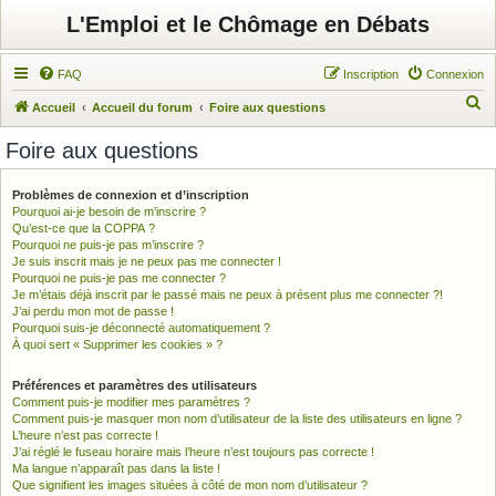
L'Emploi et le Chômage en Débats
FAQ
Inscription
Connexion
R
Accueil
Accueil du forum
Foire aux questions
e
Foire aux questions
c
h
Problèmes de connexion et d’inscription
Pourquoi ai-je besoin de m’inscrire ?
e
Qu’est-ce que la COPPA ?
r
Pourquoi ne puis-je pas m’inscrire ?
Je suis inscrit mais je ne peux pas me connecter !
c
Pourquoi ne puis-je pas me connecter ?
h
Je m’étais déjà inscrit par le passé mais ne peux à présent plus me connecter ?!
J’ai perdu mon mot de passe !
e
Pourquoi suis-je déconnecté automatiquement ?
À quoi sert « Supprimer les cookies » ?
r
Préférences et paramètres des utilisateurs
Comment puis-je modifier mes paramètres ?
Comment puis-je masquer mon nom d’utilisateur de la liste des utilisateurs en ligne ?
L’heure n’est pas correcte !
J’ai réglé le fuseau horaire mais l’heure n’est toujours pas correcte !
Ma langue n’apparaît pas dans la liste !
Que signifient les images situées à côté de mon nom d’utilisateur ?