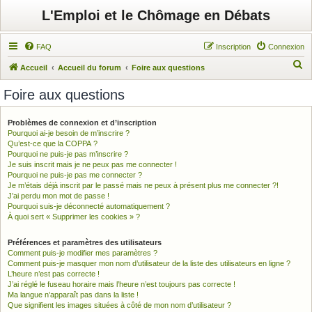
L'Emploi et le Chômage en Débats
FAQ
Inscription
Connexion
R
Accueil
Accueil du forum
Foire aux questions
e
Foire aux questions
c
h
Problèmes de connexion et d’inscription
Pourquoi ai-je besoin de m’inscrire ?
e
Qu’est-ce que la COPPA ?
r
Pourquoi ne puis-je pas m’inscrire ?
Je suis inscrit mais je ne peux pas me connecter !
c
Pourquoi ne puis-je pas me connecter ?
h
Je m’étais déjà inscrit par le passé mais ne peux à présent plus me connecter ?!
J’ai perdu mon mot de passe !
e
Pourquoi suis-je déconnecté automatiquement ?
À quoi sert « Supprimer les cookies » ?
r
Préférences et paramètres des utilisateurs
Comment puis-je modifier mes paramètres ?
Comment puis-je masquer mon nom d’utilisateur de la liste des utilisateurs en ligne ?
L’heure n’est pas correcte !
J’ai réglé le fuseau horaire mais l’heure n’est toujours pas correcte !
Ma langue n’apparaît pas dans la liste !
Que signifient les images situées à côté de mon nom d’utilisateur ?