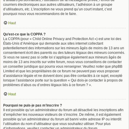
d’avatars personnalisés, l’utilisation de la messagerie privée, l’envoi de
courriers électroniques aux autres utilisateurs, l’adhésion à un groupe
d’utilisateurs, etc. L’inscription ne vous prend qu’un court instant, c’est
pourquoi nous vous recommandons de le faire.
Haut
Qu’est-ce que la COPPA ?
La COPPA (pour « Child Online Privacy and Protection Act ») est une loi des
États-Unis d’Amérique qui demande aux sites internet collectant
potentiellement des informations sur les mineurs âgés de moins de 13 ans un
consentement écrit des parents ou des tuteurs légaux des mineurs concernés.
Si vous ne savez pas si cette loi s’applique également aux mineurs âgés de
moins de 13 ans inscrits sur votre forum, nous vous conseillons de contacter
un conseiller juridique qui pourra vous renseigner. Veuillez noter que phpBB
Limited et que les propriétaires de ce forum ne peuvent pas vous proposer
d’assistance légale et ne doivent donc pas être contactés à ce sujet, excepté
lorsque l’assistance porte sur la question « Qui dois-je contacter à propos de
problèmes d’abus ou d’ordres légaux liés à ce forum ? ».
Haut
Pourquoi ne puis-je pas m’inscrire ?
Il est possible qu’un administrateur du forum ait désactivé les inscriptions afin
d’empêcher les nouveaux visiteurs de s’inscrire. De même, il est également
possible qu’un administrateur du forum ait banni votre adresse IP ou interdit
l’utilisation du nom d’utilisateur que vous souhaitez utiliser. Pour plus
d’informations, veuillez contacter un administrateur du forum.